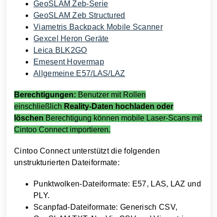
GeoSLAM Zeb-Serie
GeoSLAM Zeb Structured
Viametris Backpack Mobile Scanner
Gexcel Heron Geräte
Leica BLK2GO
Emesent Hovermap
Allgemeine E57/LAS/LAZ
Berechtigungen:
Benutzer mit Rollen
einschließlich
Reality-Daten hochladen oder
löschen
Berechtigung können mobile Laser-Scans mit
Cintoo Connect importieren.
Cintoo Connect unterstützt die folgenden
unstrukturierten Dateiformate:
Punktwolken-Dateiformate: E57, LAS, LAZ und
PLY
.
Scanpfad-Dateiformate: Generisch
CSV
,