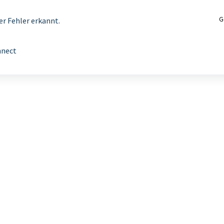
G
r Fehler erkannt.
nnect